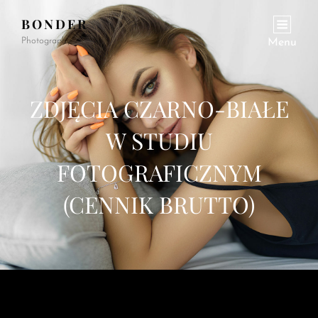
BONDER
Photography
Menu
ZDJĘCIA CZARNO-BIAŁE
W STUDIU
FOTOGRAFICZNYM
(CENNIK BRUTTO)