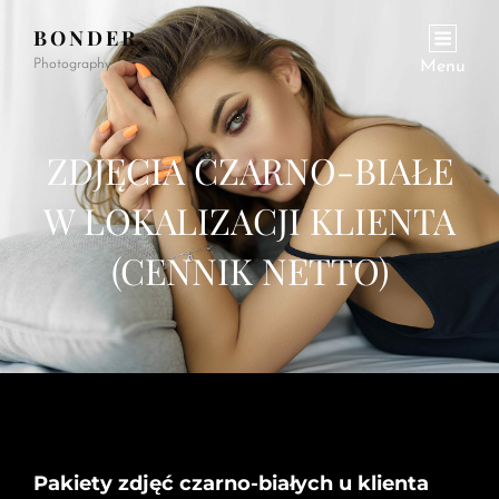
BONDER
Photography
Menu
ZDJĘCIA CZARNO-BIAŁE
W LOKALIZACJI KLIENTA
(CENNIK NETTO)
Pakiety zdjęć czarno-białych u klienta